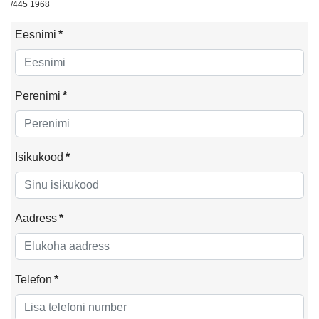
/445 1968
Eesnimi
*
Perenimi
*
Isikukood
*
Aadress
*
Telefon
*