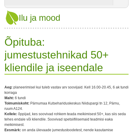
Ilu ja mood
Õpituba:
jumestustehnikad 50+
kliendile ja iseendale
Aeg:
planeerimisel kui tuleb vastav arv soovijaid. Kell 16.00-20.45, 6 ak tundi
korraga
Maht:
6 tundi
Toimumiskoht:
Pärnumaa Kutsehariduskeskus Niidupargi tn 12, Pärnu,
ruum A124.
Kellele:
õppijad, kes soovivad rohkem teada meikimisest 50+, kas siis seda
tehes endale või kliendile. Soovivad spetsiifilisemaid teadmisi eaka
meikimisest.
Eesmärk:
on anda ülevaade jumestustoodetest, nende kasutamise