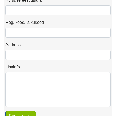
Kursuse eest tasuja
Reg. kood/ isikukood
Aadress
Lisainfo
Registreerun