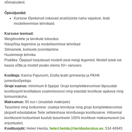
võimalustest.
Õpiväljundid:
Kursuse lõpetanud oskavad analüüsida naha vajadusi, teab
modelleerimise tehnikaid.
Kursuse teemad:
Meigitoodete ja tarvikute tutvustus
Näopõhja tegemine ja modelleerimise tehnikad
Silmameik, kulmude joonistamine.
Huulemeigi tehnika
Praktika: Õppijad harjutavad modelli peal meigi tegemist. Modell tuleb ise
kaasa võtta ja modell peaks olema 50+ vanuses.
Koolitaja:
Karina Pajunurm, Endla teatri grimeerija ja PKHK
jumestusõpetaja.
Grupi suurus:
miinimum 8 õppijat. Grupi komplekteerumisel täpsustab
koolitusjuht koolitatava osalemissoovi ning edastab koolituse ajakava ning
toimumiskoha.
Maksumus:
85 eur-i (sisaldab materjale)
Tasumine ning loobumine: osaleja kinnituse ning grupi komplekteerumise
järgselt edastatakse Teile sellekohase kinnitusega koolitusarve. Hilisemal
koolitusest loobumisel kuulub tasumisele 100% koolituse maksumusest (va
erijuhtudel).
Koolitusjuht:
Heleri Heinla,
heleri.heinla@hariduskeskus.ee
, 534 46945