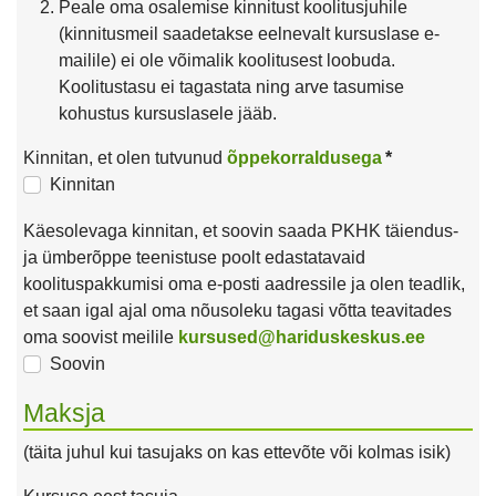
Peale oma osalemise kinnitust koolitusjuhile
(kinnitusmeil saadetakse eelnevalt kursuslase e-
mailile) ei ole võimalik koolitusest loobuda.
Koolitustasu ei tagastata ning arve tasumise
kohustus kursuslasele jääb.
Kinnitan, et olen tutvunud
õppekorraldusega
*
Kinnitan
Käesolevaga kinnitan, et soovin saada PKHK täiendus-
ja ümberõppe teenistuse poolt edastatavaid
koolituspakkumisi oma e-posti aadressile ja olen teadlik,
et saan igal ajal oma nõusoleku tagasi võtta teavitades
oma soovist meilile
kursused@hariduskeskus.ee
Soovin
Maksja
(täita juhul kui tasujaks on kas ettevõte või kolmas isik)