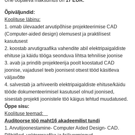
Ühe ööpäeva maksumus on
17 EUR.
Õpiväljundid:
Koolituse läbinu:
1. omab ülevaadet arvutipõhise projekteerimise CAD
(Computer-aided design) olemusest ja praktilisest
kasutusest
2. koostab arvutigraafika vahendite abil elektripaigaldiste
ehituse ja käidu tööga seonduva lihtsa tehnilise joonise
3. avab ja prindib projekteerija poolt koostatud CAD
joonise, vajadusel teeb joonisest otsest tööd käsitleva
väljavõtte
4. salvestab ja arhiveerib elektripaigaldiste ehituse/käidu
tööde dokumenteerimisel kasutusel olnud joonised,
sisestab projekti joonistele töö käigus tehtud muudatused.
Õppe sisu:
Koolituse teemad:
Auditoorse töö maht16 akadeemilist tundi
1. Arvutijoonestamine- Computer Aided Design- CAD.