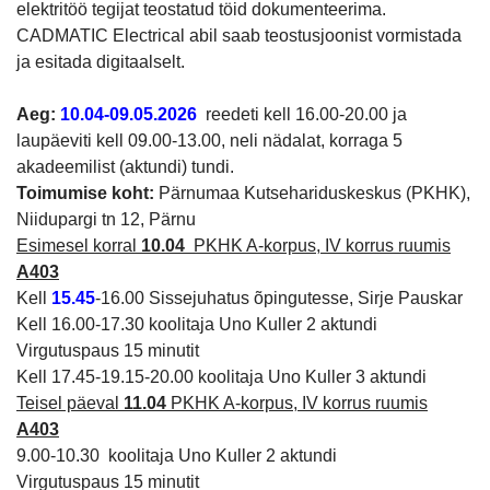
elektritöö tegijat teostatud töid dokumenteerima.
CADMATIC Electrical abil saab teostusjoonist vormistada
ja esitada digitaalselt.
Aeg:
10.04-09.05.2026
reedeti kell 16.00-20.00 ja
laupäeviti kell 09.00-13.00, neli nädalat, korraga 5
akadeemilist (aktundi) tundi.
Toimumise koht:
Pärnumaa Kutsehariduskeskus (PKHK),
Niidupargi tn 12, Pärnu
Esimesel korral
10.04
PKHK A-korpus, IV korrus ruumis
A403
Kell
15.45
-16.00 Sissejuhatus õpingutesse, Sirje Pauskar
Kell 16.00-17.30 koolitaja Uno Kuller 2 aktundi
Virgutuspaus 15 minutit
Kell 17.45-19.15-20.00 koolitaja Uno Kuller 3 aktundi
Teisel päeval
11.04
PKHK A-korpus, IV korrus ruumis
A403
9.00-10.30 koolitaja Uno Kuller 2 aktundi
Virgutuspaus 15 minutit