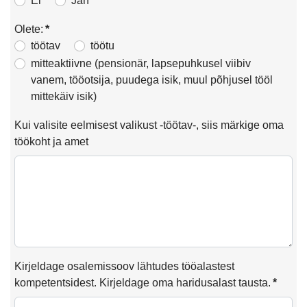
Ei
Jah
Olete:
*
töötav
töötu
mitteaktiivne (pensionär, lapsepuhkusel viibiv
vanem, tööotsija, puudega isik, muul põhjusel tööl
mittekäiv isik)
Kui valisite eelmisest valikust -töötav-, siis märkige oma
töökoht ja amet
Kirjeldage osalemissoov lähtudes tööalastest
kompetentsidest. Kirjeldage oma haridusalast tausta.
*