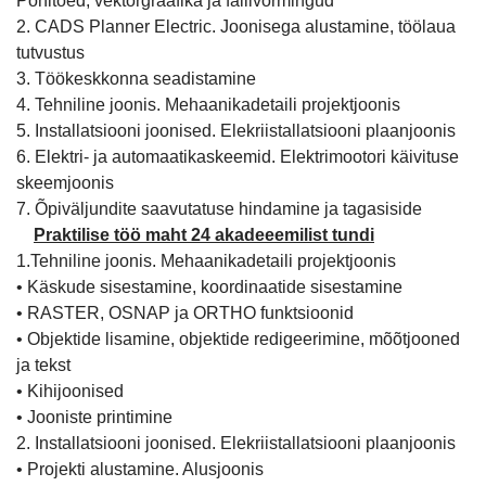
Põhitõed, vektorgraafika ja failivormingud
2. CADS Planner Electric. Joonisega alustamine, töölaua
tutvustus
3. Töökeskkonna seadistamine
4. Tehniline joonis. Mehaanikadetaili projektjoonis
5. Installatsiooni joonised. Elekriistallatsiooni plaanjoonis
6. Elektri- ja automaatikaskeemid. Elektrimootori käivituse
skeemjoonis
7. Õpiväljundite saavutatuse hindamine ja tagasiside
Praktilise töö maht 24 akadeeemilist tundi
1.Tehniline joonis. Mehaanikadetaili projektjoonis
• Käskude sisestamine, koordinaatide sisestamine
• RASTER, OSNAP ja ORTHO funktsioonid
• Objektide lisamine, objektide redigeerimine, mõõtjooned
ja tekst
• Kihijoonised
• Jooniste printimine
2. Installatsiooni joonised. Elekriistallatsiooni plaanjoonis
• Projekti alustamine. Alusjoonis