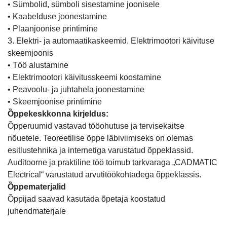
• Sümbolid, sümboli sisestamine joonisele
• Kaabelduse joonestamine
• Plaanjoonise printimine
3. Elektri- ja automaatikaskeemid. Elektrimootori käivituse
skeemjoonis
• Töö alustamine
• Elektrimootori käivitusskeemi koostamine
• Peavoolu- ja juhtahela joonestamine
• Skeemjoonise printimine
Õppekeskkonna kirjeldus:
Õpperuumid vastavad tööohutuse ja tervisekaitse
nõuetele. Teoreetilise õppe läbiviimiseks on olemas
esitlustehnika ja internetiga varustatud õppeklassid.
Auditoorne ja praktiline töö toimub tarkvaraga „CADMATIC
Electrical“ varustatud arvutitöökohtadega õppeklassis.
Õppematerjalid
Õppijad saavad kasutada õpetaja koostatud
juhendmaterjale