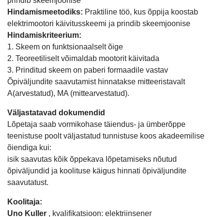
prindib skeemjoonise
Hindamismeetodiks:
Praktiline töö, kus õppija koostab
elektrimootori käivitusskeemi ja prindib skeemjoonise
Hindamiskriteerium:
1. Skeem on funktsionaalselt õige
2. Teoreetiliselt võimaldab mootorit käivitada
3. Prinditud skeem on paberi formaadile vastav
Õpiväljundite saavutamist hinnatakse mitteeristavalt
A(arvestatud), MA (mittearvestatud).
Väljastatavad dokumendid
Lõpetaja saab vormikohase täiendus- ja ümberõppe
teenistuse poolt väljastatud tunnistuse koos akadeemilise
õiendiga kui:
isik saavutas kõik õppekava lõpetamiseks nõutud
õpiväljundid ja koolituse käigus hinnati õpiväljundite
saavutatust.
Koolitaja:
Uno Kuller
, kvalifikatsioon: elektriinsener