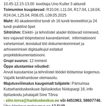
10.45-12.15-13.00 koolitaja Uno Kuller 3 aktundi
Toimumise kuupäevad:
R10.04, L11.04, R17.04, L18.04,
R24.04, L25.04, R08.05, L09.05.2025
Maht:
40 akadeemilist tundi sh 16 tundi teoreetilist ja 24
tundi praktilist õpet
Sihtrühm:
Elektri- ja tehnilistel aladel töötavad inimesed,
kes vajavad tööprotsessi kavandamisel, informatsiooni
vahetamisel, teostatud töö dokumenteerimisel ja
arhiveerimisel digitaalkujul esitatud
projektdokumentatsiooni.
Grupi suurus:
12 inimest
Õppe alustamise nõuded:
Arvuti kasutamise ja tehnilistel töödel töötamise kogemus.
Vajalik keskhariduse olemasolu.
Majutusvõimalus kaugemalt tulijatele:
Pärnumaa
Kutsehariduskeskuse õpilaskodus Niidupargi 16, info
õpilaskodu juhatajalt Siire Tõrva
-
siire.torva@hariduskeskus.ee
või 4451963, 58607746.