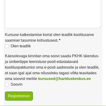
Kursuse katkestamise korral olen teadlik koolitusarve
saamise/ tasumise kohustusest.
*
Olen teadlik
Käesolevaga kinnitan oma soovi saada PKHK täiendus-
ja ümberõppe teenistuse poolt edastatavaid
koolituspakkumisi oma e-posti aadressile ja olen teadlik,
et saan igal ajal oma nõusoleku tagasi võtta teavitades
oma soovist meilile
kursused@hariduskeskus.ee
Soovin
Registreerun