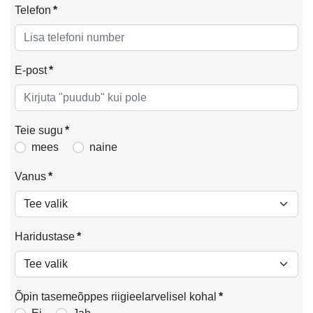
Telefon
*
E-post
*
Teie sugu
*
mees
naine
Vanus
*
Haridustase
*
Õpin tasemeõppes riigieelarvelisel kohal
*