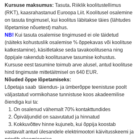
Kursuse maksumus:
Tasuta
.
Riiklik koolitustellimus
(RKT), kaasrahastanud Euroopa Liit. Koolitusel osalemine
on tasuta tingimusel, kui koolitus läbitakse täies (lähtudes
lõpetamise nõuetest) mahus.
NB!
Kui tasuta osalemise tingimused ei ole täidetud
(näiteks kohustuslik osalemise % õppekavas või koolituse
katkestamine), käsitletakse seda tavakoolitusena ning
õppijale rakendub koolitusarve tasumise kohustus.
Kursuse eest tasumine toimub arve alusel, antud koolituse
hind tingimuste mittetäitmisel on 640 EUR.
Nõuded
õppe lõpetamiseks:
Lõpetaja saab täiendus- ja ümberõppe teenistuse poolt
väljastatud vormikohase tunnistuse koos akadeemilise
õiendiga kui ta:
1. On osalenud vähemalt 70% kontakttundides
2. Õpiväljundid on saavutatud ja hinnatud
3. Kokkuvõttev hinne kujuneb, kui õppija koostab
vastavalt antud ülesandele elektrimootori käivitusskeemi ja