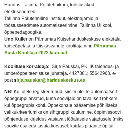
Haridus: Tallinna Polütehnikum, tööstuslikud
elektriseadmed;
Tallinna Polütehniline Instituut, elektriajamid ja
tööstusseadmete automatiseerimine; Tallinna Ülikool,
õppepedagoogika.
Uno Kuller
on Pärnumaa Kutsehariduskeskuse elektriala
kutseõpetaja ja täiskasvanute koolitaja ning
Pärnumaa
Aasta Koolitaja 2022 laureaat
.
Koolituse korraldaja:
Sirje Pauskar, PKHK täiendus- ja
ümberõppe teenistuse juhataja, 4427881; 55642968, e-
post
s
irje.pauskar@hariduskeskus.ee
NB!
Kui olete registreerunud, siis ei ole Te automaatselt
õppegruppi arvatud, kuna soovijaid on tavaliselt rohkem
kui õppegrupis kohti. Õppekohale pääsemise põhiliseks
valikukriteeriumiks on sihtgruppi kuulumine, õppimissoovi
põhjenduse kirjeldus vastavalt tööalasele vajadusele (miks
soovite osaleda tasuta kursusel, kuidas plaanite õpitut