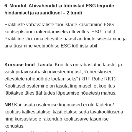
6. Moodul: Abivahendid ja tööriistad ESG tegurite
hindamisel ja aruandlusel – 2 tundi
Praktiliste vabavaraliste tööriistade kasutamine ESG
kontseptsiooni rakendamiseks ettevõttes: ESG Tool jt
Praktiline töö: oma ettevõtte baasil andmete sisestamine ja
analüüsimine veebipõhise ESG tööriista abil
Kursuse hind:
Tasuta.
Koolitus on rahastatud taaste- ja
vastupidavusrahastu investeeringust „Roheoskused
ettevõtete rohepöörde toetamiseks“ (RRF Rohe RKT).
Koolitusel osalemine on tasuta tingimusel, et koolitus
läbitakse täies (lähtudes lõpetamise nõuetest) mahus.
NB!
Kui tasuta osalemise tingimused ei ole täidetud/
koolitus katkestatakse, käsitletakse seda tavakoolitusena
ning kursuslasele rakendub koolitusarve tasumise
kohustus.