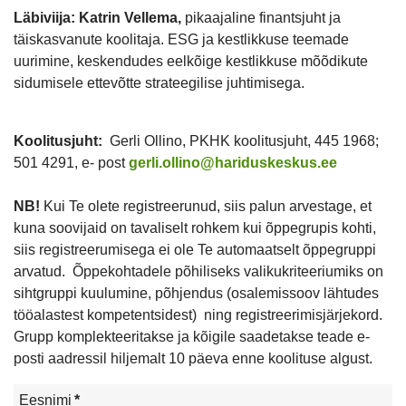
Läbiviija: Katrin Vellema,
pikaajaline finantsjuht ja
täiskasvanute koolitaja. ESG ja kestlikkuse teemade
uurimine, keskendudes eelkõige kestlikkuse mõõdikute
sidumisele ettevõtte strateegilise juhtimisega.
Koolitusjuht:
Gerli Ollino, PKHK koolitusjuht, 445 1968;
501 4291, e- post
gerli.ollino@hariduskeskus.ee
NB!
Kui Te olete registreerunud, siis palun arvestage, et
kuna soovijaid on tavaliselt rohkem kui õppegrupis kohti,
siis registreerumisega ei ole Te automaatselt õppegruppi
arvatud. Õppekohtadele põhiliseks valikukriteeriumiks on
sihtgruppi kuulumine, põhjendus (osalemissoov lähtudes
tööalastest kompetentsidest) ning registreerimisjärjekord.
Grupp komplekteeritakse ja kõigile saadetakse teade e-
posti aadressil hiljemalt 10 päeva enne koolituse algust.
Eesnimi
*