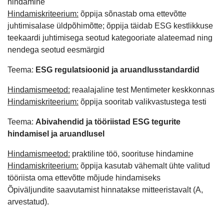
hindamine
Hindamiskriteerium:
õppija sõnastab oma ettevõtte
juhtimisalase üldpõhimõtte; õppija täidab ESG kestlikkuse
teekaardi juhtimisega seotud kategooriate alateemad ning
nendega seotud eesmärgid
Teema:
ESG regulatsioonid ja aruandlusstandardid
Hindamismeetod:
reaalajaline test Mentimeter keskkonnas
Hindamiskriteerium:
õppija sooritab valikvastustega testi
Teema:
Abivahendid ja tööriistad ESG tegurite
hindamisel ja aruandlusel
Hindamismeetod:
praktiline töö, soorituse hindamine
Hindamiskriteerium:
õppija kasutab vähemalt ühte valitud
tööriista oma ettevõtte mõjude hindamiseks
Õpiväljundite saavutamist hinnatakse mitteeristavalt (A,
arvestatud).