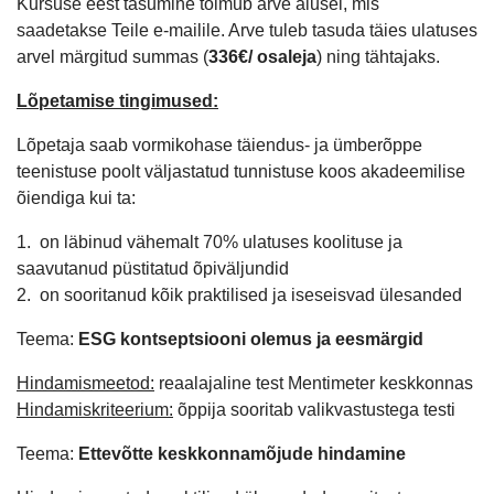
Kursuse eest tasumine toimub arve alusel, mis
saadetakse Teile e-mailile. Arve tuleb tasuda täies ulatuses
arvel märgitud summas (
336€/ osaleja
) ning tähtajaks.
Lõpetamise tingimused:
Lõpetaja saab vormikohase täiendus- ja ümberõppe
teenistuse poolt väljastatud tunnistuse koos akadeemilise
õiendiga kui ta:
1. on läbinud vähemalt 70% ulatuses koolituse ja
saavutanud püstitatud õpiväljundid
2. on sooritanud kõik praktilised ja iseseisvad ülesanded
Teema:
ESG kontseptsiooni olemus ja eesmärgid
Hindamismeetod:
reaalajaline test Mentimeter keskkonnas
Hindamiskriteerium:
õppija sooritab valikvastustega testi
Teema:
Ettevõtte keskkonnamõjude hindamine