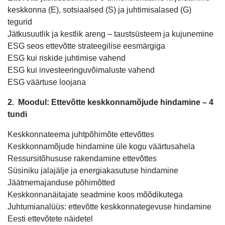
keskkonna (E), sotsiaalsed (S) ja juhtimisalased (G)
tegurid
Jätkusuutlik ja kestlik areng – taustsüsteem ja kujunemine
ESG seos ettevõtte strateegilise eesmärgiga
ESG kui riskide juhtimise vahend
ESG kui investeeringuvõimaluste vahend
ESG väärtuse loojana
2. Moodul: Ettevõtte keskkonnamõjude hindamine – 4
tundi
Keskkonnateema juhtpõhimõte ettevõttes
Keskkonnamõjude hindamine üle kogu väärtusahela
Ressursitõhususe rakendamine ettevõttes
Süsiniku jalajälje ja energiakasutuse hindamine
Jäätmemajanduse põhimõtted
Keskkonnanäitajate seadmine koos mõõdikutega
Juhtumianalüüs: ettevõtte keskkonnategevuse hindamine
Eesti ettevõtete näidetel