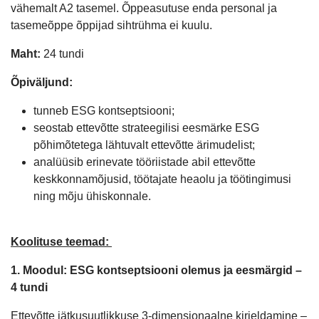
vähemalt A2 tasemel. Õppeasutuse enda personal ja
tasemeõppe õppijad sihtrühma ei kuulu.
Maht:
24 tundi
Õpiväljund:
tunneb ESG kontseptsiooni;
seostab ettevõtte strateegilisi eesmärke ESG
põhimõtetega lähtuvalt ettevõtte ärimudelist;
analüüsib erinevate tööriistade abil ettevõtte
keskkonnamõjusid, töötajate heaolu ja töötingimusi
ning mõju ühiskonnale.
Koolituse teemad:
1. Moodul: ESG kontseptsiooni olemus ja eesmärgid –
4 tundi
Ettevõtte jätkusuutlikkuse 3-dimensionaalne kirjeldamine –