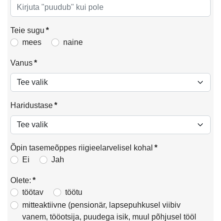
Teie sugu
*
mees
naine
Vanus
*
Haridustase
*
Õpin tasemeõppes riigieelarvelisel kohal
*
Ei
Jah
Olete:
*
töötav
töötu
mitteaktiivne (pensionär, lapsepuhkusel viibiv
vanem, tööotsija, puudega isik, muul põhjusel tööl