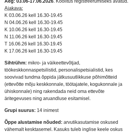
Aeg: 03.06-17.06.2026
. Koolitus registreerumiseks avatud.
Ajakava:
K 03.06.26 kell 16.30-19.45
N 04.06.26 kell 16.30-19.45
K 10.06.26 kell 16.30-19.45
N 11.06.26 kell 16.30-19.45
T 16.06.26 kell 16.30-19.45
K 17.06.26 kell 16.30-19.45
Sihtrühm:
mikro- ja väikeettevõtjad,
töökeskkonnaspetsilistid, personalispetsialistid, kes
soovivad tundma õppida jätkusuutlikkuse põhimõtteid
(ettevõtte mõju keskkonnale, töötajatele, kogukonnale ja
ühiskonnale) ning rakendada neid oma ettevõte
äritegevuses ning aruandluse esitamisel.
Grupi suurus:
14 inimest
Õppe alustamise nõuded:
arvutikasutamise oskused
vähemalt kesktasemel. Kasuks tuleb inglise keele oskus