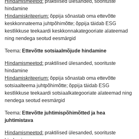
Hindamismeetod:
praktilised ülesanded, soorituste
hindamine
Hindamiskriteerium:
õppija sõnastab oma ettevõtte
keskkonnateema juhtpõhimõtte; õppija täidab ESG
kestlikkuse teekaardi keskkonnakategooriate alateemad
ning nendega seotud eesmärgid
Teema:
Ettevõtte sotsiaalmõjude hindamine
Hindamismeetod:
praktilised ülesanded, soorituste
hindamine
Hindamiskriteerium:
õppija sõnastab oma ettevõtte
sotsiaalteema juhtpõhimõtte; õppija täidab ESG
kestlikkuse teekaardi sotsiaalkategooriate alateemad ning
nendega seotud eesmärgid
Teema:
Ettevõtte juhtimispõhimõtted ja hea
juhtimistava
Hindamismeetod:
praktilised ülesanded, soorituste