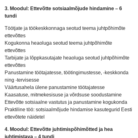
3. Moodul: Ettevõtte sotsiaalmõjude hindamine – 6
tundi
Töötjate ja töökeskkonnaga seotud teema juhtpõhimõte
ettevõttes
Kogukonna heaoluga seotud teema juhtpõhimõte
ettevõttes
Tarbijate ja lõppkasutajate heaoluga seotud juhtpõhimõte
ettevõttes
Panustamine töötajatesse, töötingimustesse, -keskkonda
ning -tervisesse
Väärtusahela ülene panustamine töötajatesse
Kaasatuse, mitmekesisuse ja võrdsuse soodustamine
Ettevõtte sotsiaalne vastutus ja panustamine kogukonda
Praktiline töö: sotsiaalmõjude hindamise kasutegurid Eesti
ettevõtete näidetel
4. Moodul: Ettevõtte juhtimispõhimõtted ja hea
juhtimistava – 4 tundi