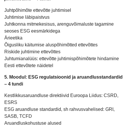
Juhtpõhimõte ettevõtte juhtimisel
Juhtimise läbipaistvus
Juhtkonna mitmekesisus, arenguvõimaluste tagamine
seoses ESG eesmärkidega
Ärieetika
Õigusliku käitumise aluspõhimõtted ettevõttes
Riskide juhtimine ettevõttes
Juhtumianalüüs: ettevõtte juhtimispõhimõtete hindamine
Eesti ettevõtete näidetel
5. Moodul: ESG regulatsioonid ja aruandlusstandardid
– 4 tundi
Kestlikkusaruandluse direktiivid Euroopa Liidus: CSRD,
ESRS
ESG aruandluse standardid, sh rahvusvahelised: GRI,
SASB, TCFD
Aruandluskohustuse alused