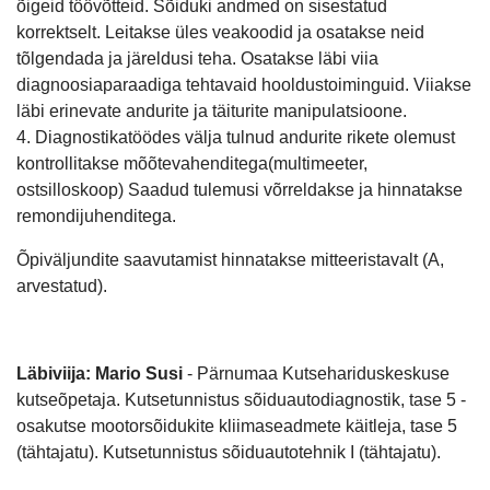
õigeid töövõtteid. Sõiduki andmed on sisestatud
korrektselt. Leitakse üles veakoodid ja osatakse neid
tõlgendada ja järeldusi teha. Osatakse läbi viia
diagnoosiaparaadiga tehtavaid hooldustoiminguid. Viiakse
läbi erinevate andurite ja täiturite manipulatsioone.
4. Diagnostikatöödes välja tulnud andurite rikete olemust
kontrollitakse mõõtevahenditega(multimeeter,
ostsilloskoop) Saadud tulemusi võrreldakse ja hinnatakse
remondijuhenditega.
Õpiväljundite saavutamist hinnatakse mitteeristavalt (A,
arvestatud).
Läbiviija: Mario Susi
- Pärnumaa Kutsehariduskeskuse
kutseõpetaja. Kutsetunnistus sõiduautodiagnostik, tase 5 -
osakutse mootorsõidukite kliimaseadmete käitleja, tase 5
(tähtajatu). Kutsetunnistus sõiduautotehnik I (tähtajatu).