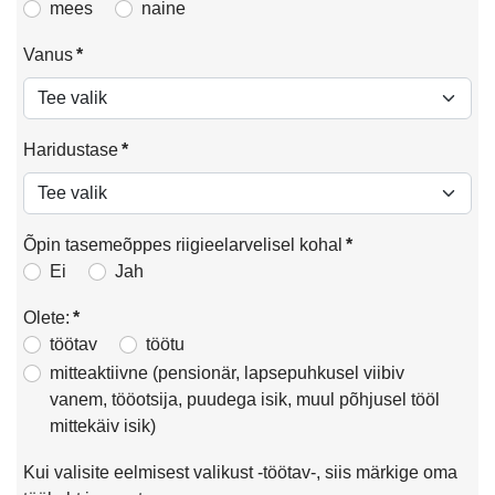
mees
naine
Vanus
*
Haridustase
*
Õpin tasemeõppes riigieelarvelisel kohal
*
Ei
Jah
Olete:
*
töötav
töötu
mitteaktiivne (pensionär, lapsepuhkusel viibiv
vanem, tööotsija, puudega isik, muul põhjusel tööl
mittekäiv isik)
Kui valisite eelmisest valikust -töötav-, siis märkige oma