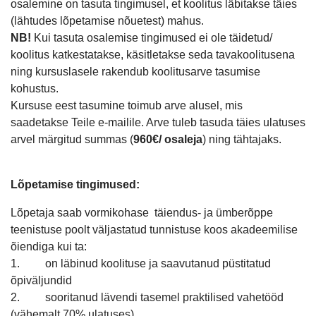
osalemine on tasuta tingimusel, et koolitus läbitakse täies
(lähtudes lõpetamise nõuetest) mahus.
NB!
Kui tasuta osalemise tingimused ei ole täidetud/
koolitus katkestatakse, käsitletakse seda tavakoolitusena
ning kursuslasele rakendub koolitusarve tasumise
kohustus.
Kursuse eest tasumine toimub arve alusel, mis
saadetakse Teile e-mailile. Arve tuleb tasuda täies ulatuses
arvel märgitud summas (
960€/ osaleja
) ning tähtajaks.
Lõpetamise tingimused:
Lõpetaja saab vormikohase täiendus- ja ümberõppe
teenistuse poolt väljastatud tunnistuse koos akadeemilise
õiendiga kui ta:
1. on läbinud koolituse ja saavutanud püstitatud
õpiväljundid
2. sooritanud lävendi tasemel praktilised vahetööd
(vähemalt 70% ulatuses)