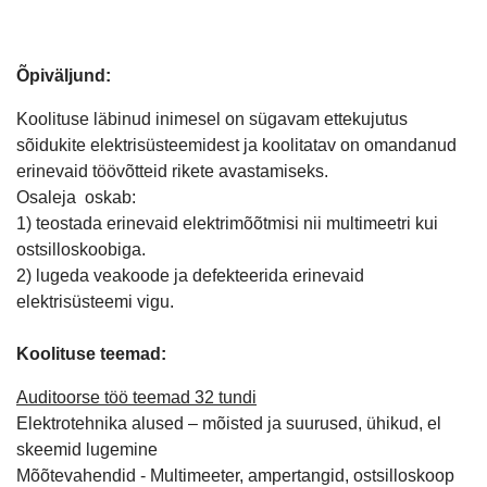
Õpiväljund:
Koolituse läbinud inimesel on sügavam ettekujutus
sõidukite elektrisüsteemidest ja koolitatav on omandanud
erinevaid töövõtteid rikete avastamiseks.
Osaleja oskab:
1) teostada erinevaid elektrimõõtmisi nii multimeetri kui
ostsilloskoobiga.
2) lugeda veakoode ja defekteerida erinevaid
elektrisüsteemi vigu.
Koolituse teemad:
Auditoorse töö teemad 32 tundi
Elektrotehnika alused – mõisted ja suurused, ühikud, el
skeemid lugemine
Mõõtevahendid - Multimeeter, ampertangid, ostsilloskoop