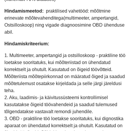
Hindamismeetod:
praktilised vahetööd: mõõtmine
erinevate mõõtevahenditega(multimeeter, ampertangid,
Ostsilloskoop) ning vigade diagnoosimine OBD ühenduse
abil.
Hindamiskriteerium:
1. Multimeeter, ampertangid ja ostsilloskoop - praktiline töö
loetakse sooritatuks, kui mõõteriistad on ühendatud
korrektselt ja ohutult. Kasutatud on õigeid töövõtteid.
Mõõteriista mõõtepiirkonnad on määratud õiged ja saadud
mõõtetulemust osatakse kirjeldada ja selle järgi järeldusi
teha.
2. Aku, laadimis- ja käivitussüsteemi kontrollimisel
kasutatakse õigeid töövahendeid ja saadud tulemused
tõlgendatakse vastavalt remondi juhendile.
3. OBD - praktiline töö loetakse sooritatuks, kui dignostika
aparaat on ühendatud korrektselt ja ohutult. Kasutatud on