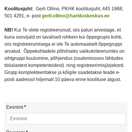
Koolitusjuht:
Gerli Ollino, PKHK koolitusjuht, 445 1968;
501 4291, e- post
gerli.ollino@hariduskeskus.ee
NB!
Kui Te olete registreerunud, siis palun arvestage, et
kuna soovijaid on tavaliselt rohkem kui õppegrupis kohti,
siis registreerumisega ei ole Te automaatselt õppegruppi
arvatud. Õppekohtadele põhiliseks valikukriteeriumiks on
sihtgruppi kuulumine, põhjendus (osalemissoov lähtudes
tööalastest kompetentsidest) ning registreerimisjärjekord.
Grupp komplekteeritakse ja kõigile saadetakse teade e-
posti aadressil hiljemalt 10 päeva enne koolituse algust.
Eesnimi
*