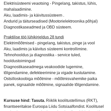
Elektrisüsteemi veaotsing - Pingelang, takistus, lühis,
mahalaadimine.
Aku, laadimis- ja käivitussüsteem .
Andurid ja täiturseadised (Mootorielektroonika põhjal)
Diagnostikaseadmed ja OBD süsteem.
Praktilise töö lühikirjeldus 28 tundi
Elektrimõõtmised - pingelang, takistus, pinge ja vool
Aku, laadimis ja käivitus süsteemi kontrollimine.
Tehnohooldus ja diagnostika - service tuled,
hooldustoimingud
Diagnostikaseadmega veakoodide lugemine,
tõlgendamine, defekteerimine ja vigade kustutamine.
Ostsilloskoobiga mõõtmine - mõõtmisvahemike paika
panek, signaalide mõõtmine, signaalide tõlgendamine.
Kursuse hind:
Tasuta.
Riiklik koolitustellimus (RKT),
finantseeritakse Euroopa Liidu Sotsiaalfondist. Koolitusel