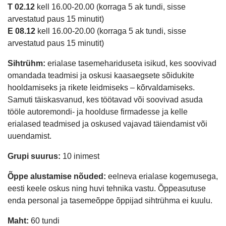
T 02.12
kell 16.00-20.00 (korraga 5 ak tundi, sisse
arvestatud paus 15 minutit)
E 08.12
kell 16.00-20.00 (korraga 5 ak tundi, sisse
arvestatud paus 15 minutit)
Sihtrühm:
erialase tasemehariduseta isikud, kes soovivad
omandada teadmisi ja oskusi kaasaegsete sõidukite
hooldamiseks ja rikete leidmiseks – kõrvaldamiseks.
Samuti täiskasvanud, kes töötavad või soovivad asuda
tööle autoremondi- ja hoolduse firmadesse ja kelle
erialased teadmised ja oskused vajavad täiendamist või
uuendamist.
Grupi suurus:
10 inimest
Õppe alustamise nõuded:
eelneva erialase kogemusega,
eesti keele oskus ning huvi tehnika vastu. Õppeasutuse
enda personal ja tasemeõppe õppijad sihtrühma ei kuulu.
Maht:
60 tundi