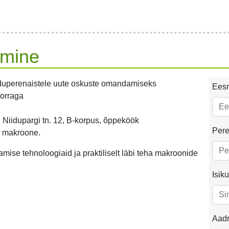
amine
oduperenaistele uute oskuste omandamiseks
Ees
korraga
Niidupargi tn. 12, B-korpus, õppeköök
Pere
a makroone.
ise tehnoloogiaid ja praktiliselt läbi teha makroonide
Isik
Aad