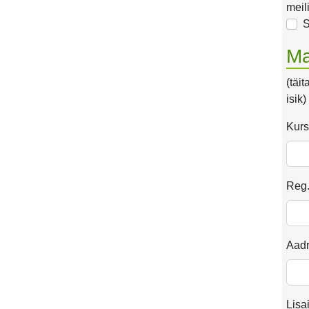
meil
S
Ma
(täi
isik)
Kurs
Reg.
Aad
Lisa