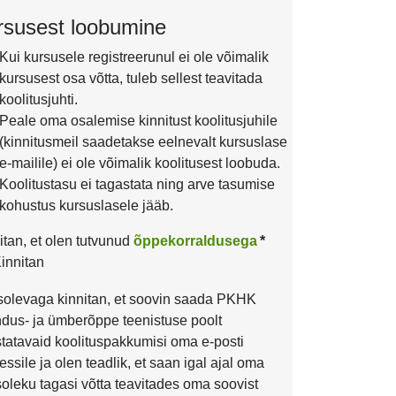
rsusest loobumine
Kui kursusele registreerunul ei ole võimalik
kursusest osa võtta, tuleb sellest teavitada
koolitusjuhti.
Peale oma osalemise kinnitust koolitusjuhile
(kinnitusmeil saadetakse eelnevalt kursuslase
e-mailile) ei ole võimalik koolitusest loobuda.
Koolitustasu ei tagastata ning arve tasumise
kohustus kursuslasele jääb.
itan, et olen tutvunud
õppekorraldusega
*
innitan
olevaga kinnitan, et soovin saada PKHK
ndus- ja ümberõppe teenistuse poolt
tatavaid koolituspakkumisi oma e-posti
essile ja olen teadlik, et saan igal ajal oma
oleku tagasi võtta teavitades oma soovist