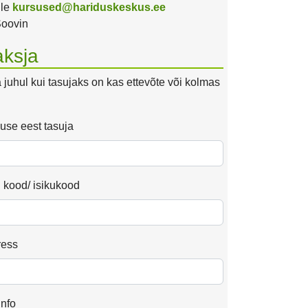
ile
kursused@hariduskeskus.ee
oovin
ksja
ta juhul kui tasujaks on kas ettevõte või kolmas
use eest tasuja
 kood/ isikukood
ress
info