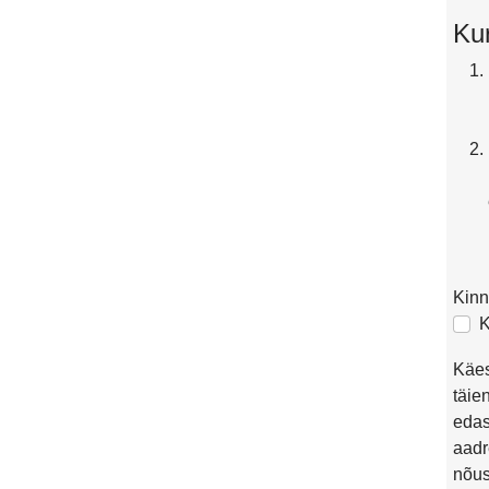
Ku
Kinn
K
Käes
täie
edas
aadr
nõus