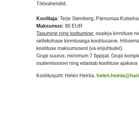
Töövahendid.
Koolitaja:
Terje Steinberg, Pärnumaa Kutsehar
Maksumus:
90 EUR
Tasumine ning loobumine:
osaleja kinnituse ni
sellekohase kinnitusega koolitusarve. Hilisem
koolituse maksumusest (va erijuhtudel).
Grupi suurus: miinimum 7 õppijat. Grupi komple
osalemissoovi ning edastab koolituse ajakava
Koolitusjuht: Heleri Heinla,
heleri.heinla@ha