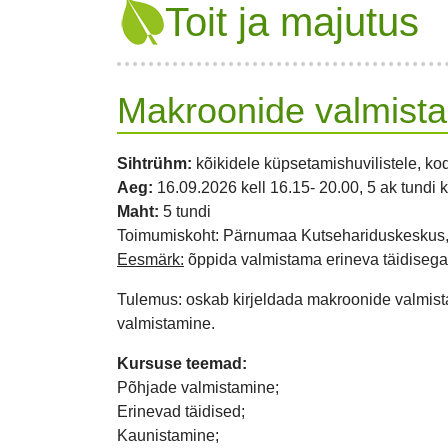
Toit ja majutus
Makroonide valmist
Sihtrühm:
kõikidele küpsetamishuvilistele, k
Aeg:
16.09.2026 kell 16.15- 20.00, 5 ak tundi 
Maht:
5 tundi
Toimumiskoht: Pärnumaa Kutsehariduskeskus, 
Eesmärk:
õppida valmistama erineva täidiseg
Tulemus: oskab kirjeldada makroonide valmistam
valmistamine.
Kursuse teemad:
Põhjade valmistamine;
Erinevad täidised;
Kaunistamine;