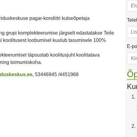
iduskeskuse pagar-kondiitri kutseõpetaja
Tele
ng grupi komplekteerumise järgselt edastatakse Teile
al koolitusest loobumisel kuulub tasumisele 100%
E-po
kteerumisel täpsustab koolitusjuht koolitatava
 ning toimumiskoha.
Õp
riduskeskus.ee
, 53446945 /4451968
Ku