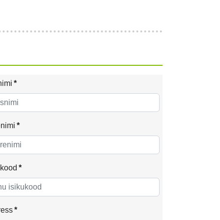
nimi
*
nimi
*
ukood
*
ress
*